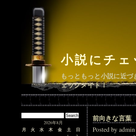
小説にチェ
もっともっと小説に近づ
ェックメイト！
前向きな言葉
2026年8月
Posted by adm
月
火
水
木
金
土
日