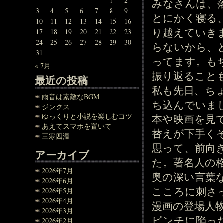
1
2
みなさんは、
3
4
5
6
7
8
9
とにかく寝る
10
11
12
13
14
15
16
り越えていき
17
18
19
20
21
22
23
24
25
26
27
28
29
30
らないから、
31
ってます。も
« 7月
振り返ること
最近の投稿
私も先日、ち
雨音は素敵なBGM
ち込んでいま
ジンクス
ゆっくりと小説を楽しむコツ
本や映画を見
あえてスマホを置いて
替えが下手く
三寒四温
思って、前向
アーカイブ
た。著名人の
2026年7月
奥の深い言葉
2026年6月
こころに刺さ
2026年5月
2026年4月
漫画の登場人
2026年3月
ピンチに陥っ
2026年2月