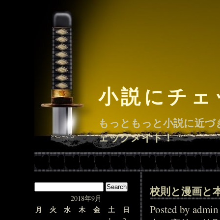
小説にチェ
もっともっと小説に近づ
ェックメイト！
校則と漫画と
2018年9月
Posted by adm
月
火
水
木
金
土
日