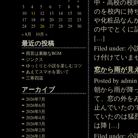
1
2
中・高校の校
3
4
5
6
7
8
9
のを校内に持
10
11
12
13
14
15
16
や化粧品なん
17
18
19
20
21
22
23
24
25
26
27
28
29
30
の中でとくに
« 8月
10月 »
[…]
最近の投稿
Filed under:
小
雨音は素敵なBGM
け付けていま
ジンクス
ゆっくりと小説を楽しむコツ
窓から雨が見
あえてスマホを置いて
三寒四温
Posted by adm
アーカイブ
朝から雨が降
て、窓の外を
2026年7月
2026年6月
止んでいたの
2026年5月
ていたのは猛
2026年4月
2026年3月
は降 […]
2026年2月
Filed under:
小
2026年1月