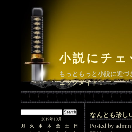
小説にチェ
もっともっと小説に近づ
ェックメイト！
なんとも珍し
2019年10月
Posted by adm
月
火
水
木
金
土
日