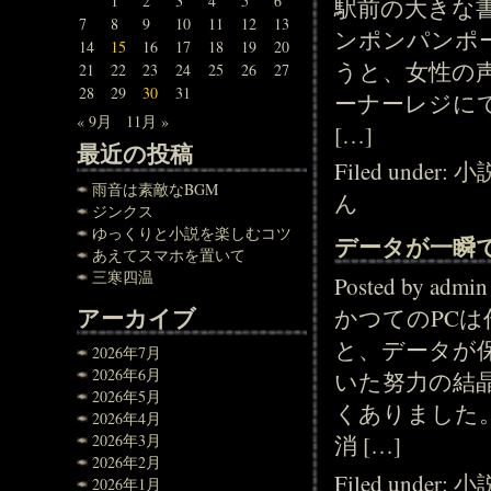
1
2
3
4
5
6
駅前の大きな
7
8
9
10
11
12
13
ンポンパンポ
14
15
16
17
18
19
20
うと、女性の
21
22
23
24
25
26
27
28
29
30
31
ーナーレジに
« 9月
11月 »
[…]
最近の投稿
Filed under:
小
雨音は素敵なBGM
ん
ジンクス
ゆっくりと小説を楽しむコツ
データが一瞬
あえてスマホを置いて
三寒四温
Posted by adm
アーカイブ
かつてのPC
と、データが
2026年7月
2026年6月
いた努力の結
2026年5月
くありました
2026年4月
2026年3月
消 […]
2026年2月
Filed under:
小
2026年1月