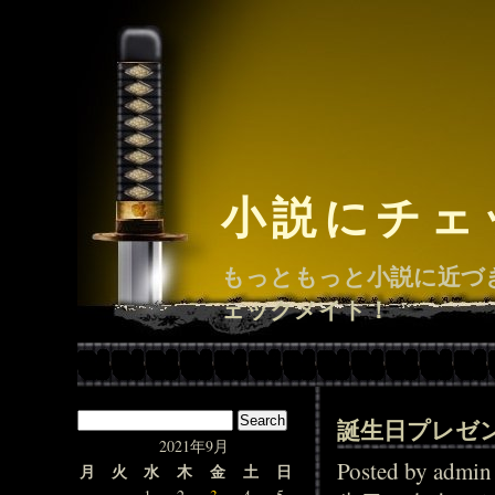
小説にチェ
もっともっと小説に近づ
ェックメイト！
誕生日プレゼ
2021年9月
Posted by adm
月
火
水
木
金
土
日