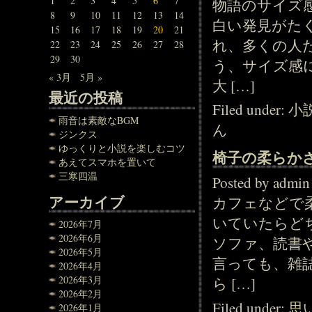
1
2
3
4
5
6
7
物語のサイズ
8
9
10
11
12
13
14
白い発見がた
15
16
17
18
19
20
21
れ、多くの人
22
23
24
25
26
27
28
29
30
う、サイズ感
« 3月
5月 »
大 […]
最近の投稿
Filed under:
小
雨音は素敵なBGM
ん
ジンクス
ゆっくりと小説を楽しむコツ
椅子の柔らか
あえてスマホを置いて
三寒四温
Posted by adm
アーカイブ
カフェなどで
いていたらど
2026年7月
2026年6月
ソファ、読書
2026年5月
言っても、雑
2026年4月
2026年3月
ら […]
2026年2月
Filed under:
思
2026年1月