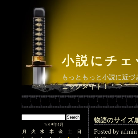
小説にチェ
もっともっと小説に近づ
ェックメイト！
物語のサイズ
2019年4月
Posted by adm
月
火
水
木
金
土
日