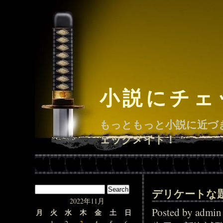
小説にチェ
もっともっと小説に近づ
ェックメイト！
デリケートな
2022年11月
Posted by adm
月
火
水
木
金
土
日