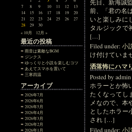
1
2
3
4
5
6
先日、新海誠
7
8
9
10
11
12
13
前、「君の名
14
15
16
17
18
19
20
いと楽しみに
21
22
23
24
25
26
27
28
29
30
タルジックで
« 10月
12月 »
[…]
最近の投稿
Filed under:
小
雨音は素敵なBGM
け付けていま
ジンクス
ゆっくりと小説を楽しむコツ
洒落怖にハマ
あえてスマホを置いて
三寒四温
Posted by adm
アーカイブ
ホラーとか怖
たくなってし
2026年7月
2026年6月
メなので、本
2026年5月
としたホラー
2026年4月
2026年3月
され […]
2026年2月
Filed under:
小
2026年1月