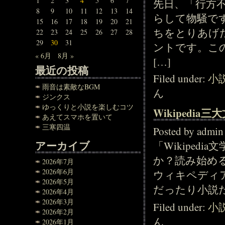
1
2
3
4
5
6
7
先日、「行方
8
9
10
11
12
13
14
らして物騒で
15
16
17
18
19
20
21
ちをとりあげ
22
23
24
25
26
27
28
29
30
31
ントです。こ
« 6月
8月 »
[…]
最近の投稿
Filed under:
小
雨音は素敵なBGM
ん
ジンクス
ゆっくりと小説を楽しむコツ
Wikipedia三
あえてスマホを置いて
三寒四温
Posted by adm
アーカイブ
「Wikipe
か？読み始め
2026年7月
2026年6月
ウィキペディ
2026年5月
だったり小説だ
2026年4月
2026年3月
Filed under:
小
2026年2月
ん
2026年1月