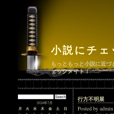
小説にチェ
もっともっと小説に近づ
ェックメイト！
行方不明展
2024年7月
Posted by adm
月
火
水
木
金
土
日