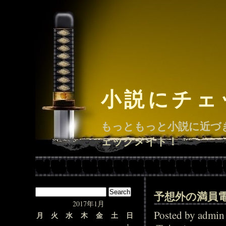
小説にチェ
もっともっと小説に近づ
ェックメイト！
予想外の満員
2017年1月
Posted by adm
月
火
水
木
金
土
日