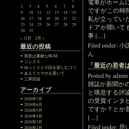
1
電車がホーム
2
3
4
5
6
7
8
ですがこの時
9
10
11
12
13
14
15
私が立ってい
16
17
18
19
20
21
22
23
24
25
26
27
28
29
ドアが開いて
30
31
事 […]
« 12月
2月 »
Filed under:
小
最近の投稿
ん
雨音は素敵なBGM
ジンクス
「最近の若者
ゆっくりと小説を楽しむコツ
あえてスマホを置いて
Posted by adm
三寒四温
雑誌か新聞か
アーカイブ
と嘆息する評
2026年7月
の受賞インタ
2026年6月
ですか？とか
2026年5月
2026年4月
[…]
2026年3月
Filed under:
思
2026年2月