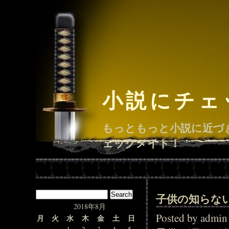
小説にチェ
もっともっと小説に近づ
ェックメイト！
子供の知らな
2018年8月
Posted by adm
月
火
水
木
金
土
日