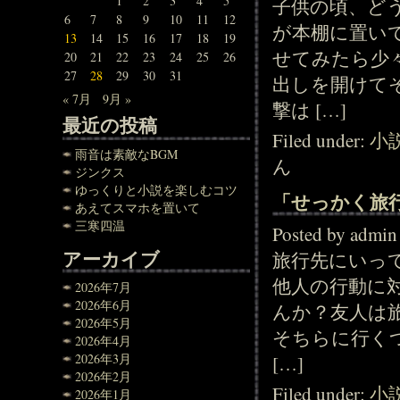
1
2
3
4
5
子供の頃、ど
6
7
8
9
10
11
12
が本棚に置い
13
14
15
16
17
18
19
せてみたら少
20
21
22
23
24
25
26
27
28
29
30
31
出しを開けて
« 7月
9月 »
撃は […]
最近の投稿
Filed under:
小
雨音は素敵なBGM
ん
ジンクス
ゆっくりと小説を楽しむコツ
「せっかく旅
あえてスマホを置いて
三寒四温
Posted by adm
アーカイブ
旅行先にいっ
他人の行動に
2026年7月
2026年6月
んか？友人は
2026年5月
そちらに行く
2026年4月
2026年3月
[…]
2026年2月
Filed under:
小
2026年1月