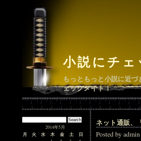
小説にチェ
もっともっと小説に近づ
ェックメイト！
ネット通販、
2014年5月
Posted by adm
月
火
水
木
金
土
日