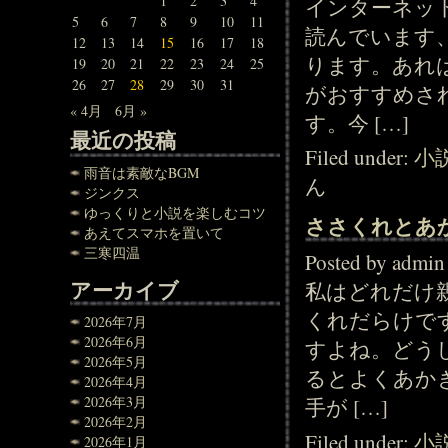
1
2
3
4
インターネッ
5
6
7
8
9
10
11
読んでいます
12
13
14
15
16
17
18
ります。あれ
19
20
21
22
23
24
25
26
27
28
29
30
31
がおすすめさ
« 4月
6月 »
す。今 […]
最近の投稿
Filed under:
小
雨音は素敵なBGM
ん
ジンクス
ゆっくりと小説を楽しむコツ
ささくれとあ
あえてスマホを置いて
三寒四温
Posted by adm
アーカイブ
私はどれだけ
くれだらけで
2026年7月
2026年6月
すよね。どう
2026年5月
るとよくあか
2026年4月
2026年3月
手が […]
2026年2月
Filed under:
小
2026年1月