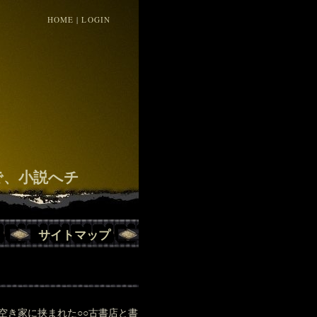
HOME
|
LOGIN
！
で、小説へチ
サイトマップ
空き家に挟まれた○○古書店と書