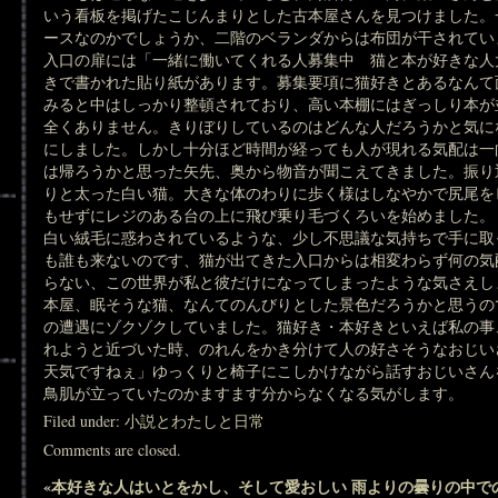
いう看板を掲げたこじんまりとした古本屋さんを見つけました。
ースなのかでしょうか、二階のベランダからは布団が干されてい
入口の扉には「一緒に働いてくれる人募集中 猫と本が好きな人
きで書かれた貼り紙があります。募集要項に猫好きとあるなんて
みると中はしっかり整頓されており、高い本棚にはぎっしり本が
全くありません。きりぼりしているのはどんな人だろうかと気に
にしました。しかし十分ほど時間が経っても人が現れる気配は一
は帰ろうかと思った矢先、奥から物音が聞こえてきました。振り
りと太った白い猫。大きな体のわりに歩く様はしなやかで尻尾を
もせずにレジのある台の上に飛び乗り毛づくろいを始めました。
白い絨毛に惑わされているような、少し不思議な気持ちで手に取
も誰も来ないのです、猫が出てきた入口からは相変わらず何の気
らない、この世界が私と彼だけになってしまったような気さえし
本屋、眠そうな猫、なんてのんびりとした景色だろうかと思うの
の遭遇にゾクゾクしていました。猫好き・本好きといえば私の事
れようと近づいた時、のれんをかき分けて人の好さそうなおじい
天気ですねぇ」ゆっくりと椅子にこしかけながら話すおじいさん
鳥肌が立っていたのかますます分からなくなる気がします。
Filed under:
小説とわたしと日常
Comments are closed.
«
本好きな人はいとをかし、そして愛おしい
雨よりの曇りの中で