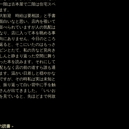
一階は古本屋で二階は住宅スペ
ます。
大歓迎 時給は要相談」と手書
面白いなと思い、店内を覗いて
並べられていますが人の気配は
なり、店に入って本を眺める事
向にありません、今日のところ
返ると、そこにいたのはもっさ
ピンとたて、私の方など見向き
しんと静まり返った空間に舞う
った本を読みます。それにして
配もなく店の前の道すら誰も通
ます。温かい日差しと穏やかな
ですが、その時私は実は未知と
、振り返って白い背中に手を触
さんが出てきました。「いいお
を見ていると、先ほどまで何故
の読書
»