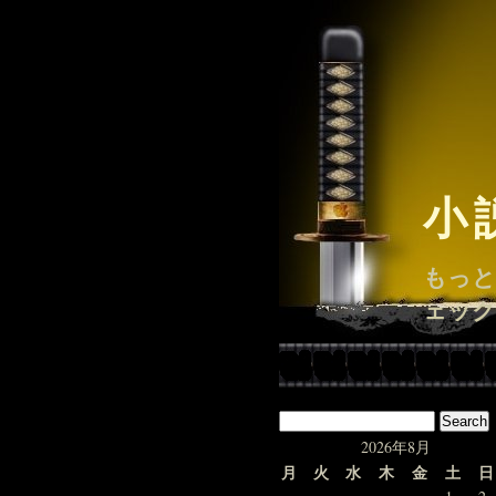
小
もっと
ェック
2026年8月
月
火
水
木
金
土
日