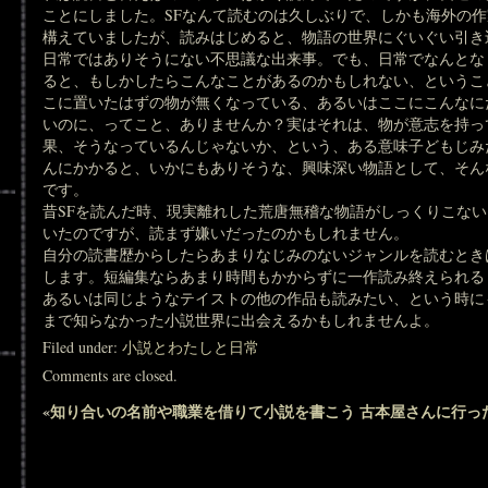
ことにしました。SFなんて読むのは久しぶりで、しかも海外の
構えていましたが、読みはじめると、物語の世界にぐいぐい引き
日常ではありそうにない不思議な出来事。でも、日常でなんとな
ると、もしかしたらこんなことがあるのかもしれない、というこ
こに置いたはずの物が無くなっている、あるいはここにこんなに
いのに、ってこと、ありませんか？実はそれは、物が意志を持っ
果、そうなっているんじゃないか、という、ある意味子どもじみ
んにかかると、いかにもありそうな、興味深い物語として、そん
です。
昔SFを読んだ時、現実離れした荒唐無稽な物語がしっくりこない
いたのですが、読まず嫌いだったのかもしれません。
自分の読書歴からしたらあまりなじみのないジャンルを読むとき
します。短編集ならあまり時間もかからずに一作読み終えられる
あるいは同じようなテイストの他の作品も読みたい、という時に
まで知らなかった小説世界に出会えるかもしれませんよ。
Filed under:
小説とわたしと日常
Comments are closed.
«
知り合いの名前や職業を借りて小説を書こう
古本屋さんに行っ