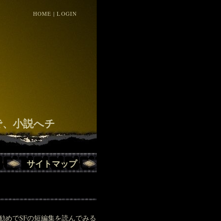
HOME
|
LOGIN
！
で、小説へチ
サイトマップ
勧めでSFの短編集を読んでみる