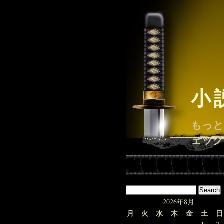
小
もっと
ェック
2026年8月
月
火
水
木
金
土
日