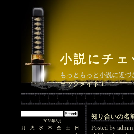
小説にチェ
もっともっと小説に近づ
ェックメイト！
知り合いの名
2026年8月
Posted by adm
月
火
水
木
金
土
日