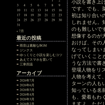
1
2
小説を書き上
3
4
5
6
7
8
9
です。でも、
10
11
12
13
14
15
16
初は知り合い
17
18
19
20
21
22
23
24
25
26
27
28
29
30
しれません。
31
のも難しいで
« 7月
想像するのが
最近の投稿
おけば、その
雨音は素敵なBGM
なってしまい
ジンクス
ゆっくりと小説を楽しむコツ
げていくこと
あえてスマホを置いて
うな方法で書
三寒四温
登場人物をリ
アーカイブ
人物を考えて
2026年7月
ターンの人も
2026年6月
知っている名
2026年5月
2026年4月
も、愛着もわ
2026年3月
ますよ。ただ
2026年2月