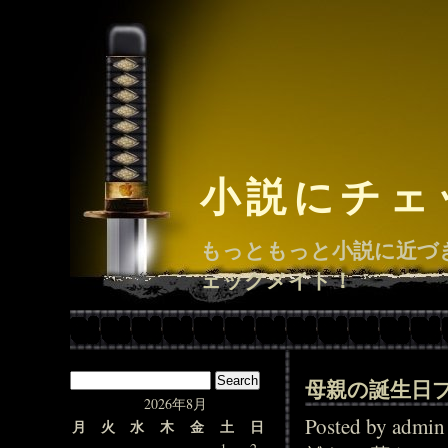
小説にチェ
もっともっと小説に近づ
ェックメイト！
母親の誕生日
2026年8月
Posted by adm
月
火
水
木
金
土
日