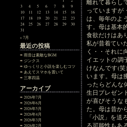
1
2
離れて暮らし
3
4
5
6
7
8
9
っていますが
10
11
12
13
14
15
16
は、毎年のよ
17
18
19
20
21
22
23
24
25
26
27
28
29
30
す。母は基本
31
食欲だけはあ
« 7月
私が昔着てい
最近の投稿
く・・それに
雨音は素敵なBGM
イエットの調
ジンクス
ゆっくりと小説を楽しむコツ
けなんです(
あえてスマホを置いて
います。母は
三寒四温
ったらどんな
アーカイブ
生日プレゼン
2026年7月
が喜びそうな
2026年6月
た。母は昔か
2026年5月
2026年4月
「小説」を送
2026年3月
る可能性もあ
2026年2月