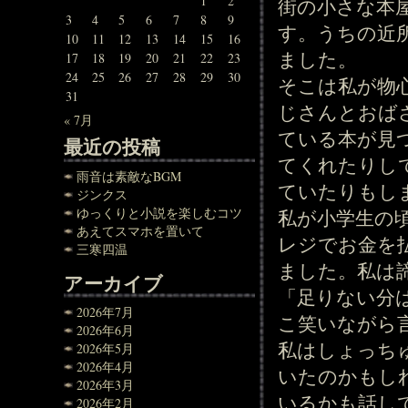
1
2
街の小さな本
3
4
5
6
7
8
9
す。うちの近
10
11
12
13
14
15
16
ました。
17
18
19
20
21
22
23
24
25
26
27
28
29
30
そこは私が物
31
じさんとおば
« 7月
ている本が見
最近の投稿
てくれたりし
雨音は素敵なBGM
ていたりもし
ジンクス
ゆっくりと小説を楽しむコツ
私が小学生の
あえてスマホを置いて
レジでお金を
三寒四温
ました。私は
アーカイブ
「足りない分
2026年7月
こ笑いながら
2026年6月
私はしょっち
2026年5月
2026年4月
いたのかもし
2026年3月
いるかも話し
2026年2月