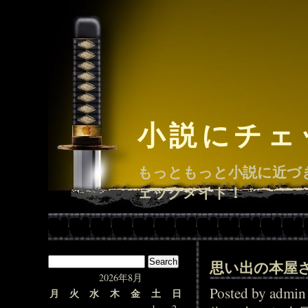
小説にチェ
もっともっと小説に近づ
ェックメイト！
思い出の本屋
2026年8月
Posted by adm
月
火
水
木
金
土
日