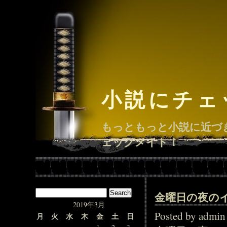
小説にチェ
もっともっと小説に近づ
ェックメイト！
金曜日の夜の
2019年3月
Posted by adm
月
火
水
木
金
土
日