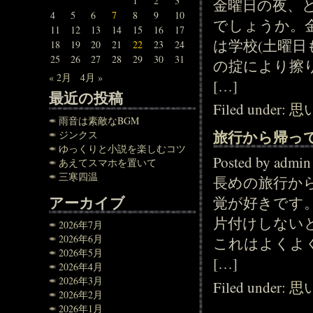
1
2
3
金曜日の夜、
4
5
6
7
8
9
10
でしょうか。
11
12
13
14
15
16
17
は学校(土曜
18
19
20
21
22
23
24
25
26
27
28
29
30
31
の掟により擦
« 2月
4月 »
[…]
最近の投稿
Filed under:
思
雨音は素敵なBGM
旅行から帰っ
ジンクス
ゆっくりと小説を楽しむコツ
Posted by adm
あえてスマホを置いて
三寒四温
長めの旅行か
アーカイブ
覚が好きです
片付けしない
2026年7月
2026年6月
これはよくよ
2026年5月
[…]
2026年4月
2026年3月
Filed under:
思
2026年2月
2026年1月