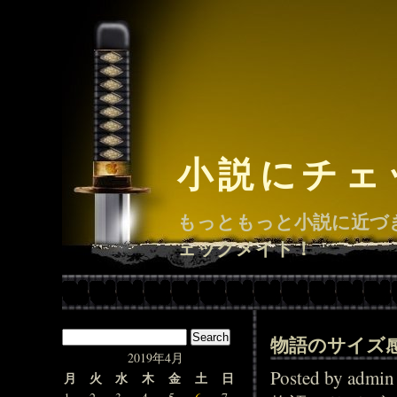
小説にチェ
もっともっと小説に近づ
ェックメイト！
物語のサイズ
2019年4月
Posted by adm
月
火
水
木
金
土
日