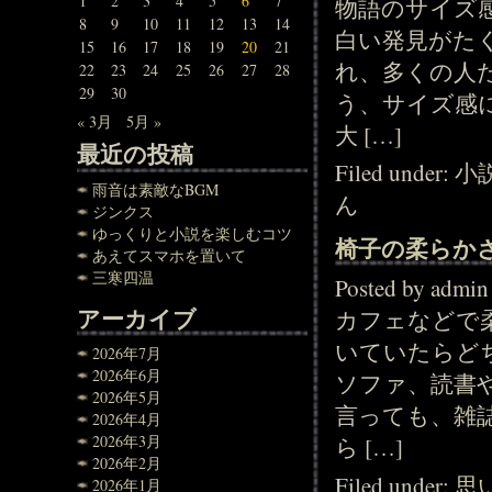
1
2
3
4
5
6
7
物語のサイズ
8
9
10
11
12
13
14
白い発見がた
15
16
17
18
19
20
21
れ、多くの人
22
23
24
25
26
27
28
29
30
う、サイズ感
« 3月
5月 »
大 […]
最近の投稿
Filed under:
小
雨音は素敵なBGM
ん
ジンクス
ゆっくりと小説を楽しむコツ
椅子の柔らか
あえてスマホを置いて
三寒四温
Posted by adm
アーカイブ
カフェなどで
いていたらど
2026年7月
2026年6月
ソファ、読書
2026年5月
言っても、雑
2026年4月
2026年3月
ら […]
2026年2月
Filed under:
思
2026年1月