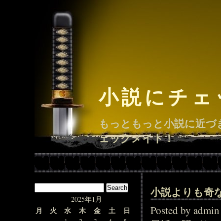
小説にチェ
もっともっと小説に近づ
ェックメイト！
小説よりも奇
2025年1月
Posted by adm
月
火
水
木
金
土
日