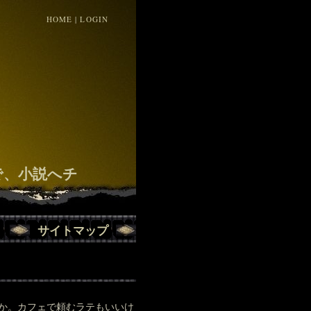
HOME
|
LOGIN
！
で、小説へチ
サイトマップ
か。カフェで頼むラテもいいけ