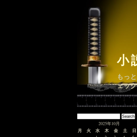
小
もっと
ェック
2025年10月
月
火
水
木
金
土
日