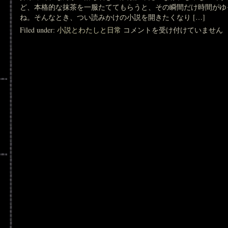
ど、本格的な抹茶を一服たててもらうと、その瞬間だけ時間がゆ
ね。そんなとき、つい読みかけの小説を開きたくなり […]
抹
Filed under:
小説とわたしと日常
コメントを受け付けていません
茶
っ
て
読
書
の
お
供
に
最
強
か
も
は