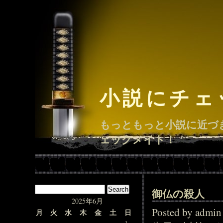
小説にチェ
もっともっと小説に近づ
ェックメイト！
御仏の殺人
2025年6月
Posted by adm
月
火
水
木
金
土
日