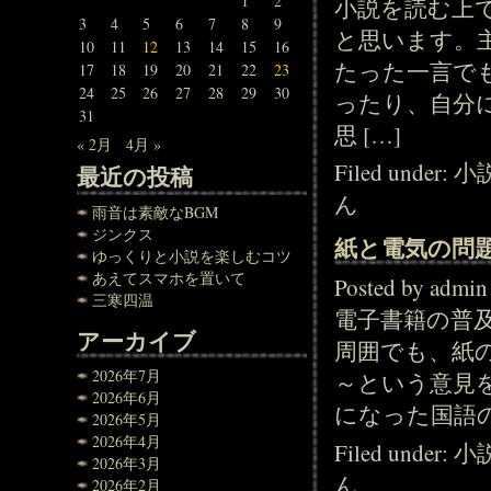
1
2
小説を読む上
3
4
5
6
7
8
9
と思います。
10
11
12
13
14
15
16
たった一言で
17
18
19
20
21
22
23
24
25
26
27
28
29
30
ったり、自分
31
思 […]
« 2月
4月 »
Filed under:
小
最近の投稿
ん
雨音は素敵なBGM
ジンクス
紙と電気の問
ゆっくりと小説を楽しむコツ
あえてスマホを置いて
Posted by adm
三寒四温
電子書籍の普
アーカイブ
周囲でも、紙
2026年7月
～という意見
2026年6月
になった国語の
2026年5月
2026年4月
Filed under:
小
2026年3月
ん
2026年2月