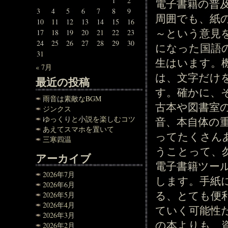
1
2
電子書籍の普
3
4
5
6
7
8
9
周囲でも、紙
10
11
12
13
14
15
16
～という意見
17
18
19
20
21
22
23
24
25
26
27
28
29
30
になった国語
31
生はいます。
« 7月
は、文字だけ
最近の投稿
す。確かに、
雨音は素敵なBGM
古本や図書室
ジンクス
ゆっくりと小説を楽しむコツ
音、本自体の
あえてスマホを置いて
ってたくさん
三寒四温
うことって、
アーカイブ
電子書籍ツー
2026年7月
します。手紙
2026年6月
る、とても便
2026年5月
2026年4月
ていく可能性
2026年3月
の本よりも、
2026年2月