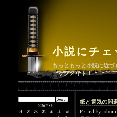
小説にチェ
もっともっと小説に近づ
ェックメイト！
紙と電気の問
2026年8月
Posted by adm
月
火
水
木
金
土
日