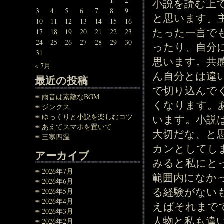
1
2
小説を読む上
3
4
5
6
7
8
9
と思います。
10
11
12
13
14
15
16
たった一言で
17
18
19
20
21
22
23
24
25
26
27
28
29
30
ったり、自分
31
思います。共
« 7月
ん自分とは違
最近の投稿
で切り込んで
雨音は素敵なBGM
くなります。
ジンクス
ゆっくりと小説を楽しむコツ
います。小説
あえてスマホを置いて
大切だな、と
三寒四温
カンとしてし
アーカイブ
みると私にと
2026年7月
範囲内になか
2026年6月
る経験がない
2026年5月
2026年4月
えばそれまで
2026年3月
人物と私も違
2026年2月