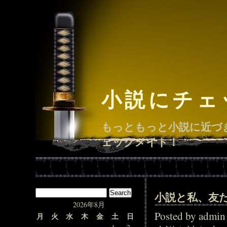
小説にチェ
もっともっと小説に近づ
ェックメイト！
小説と私、友
2026年8月
Posted by adm
月
火
水
木
金
土
日