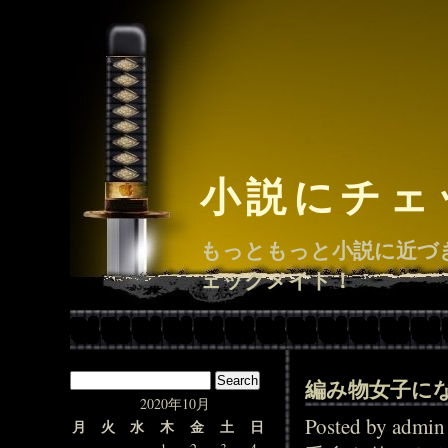
小説にチェ
もっともっと小説に近づ
ェックメイト！
編み物女子に
2020年10月
Posted by adm
月
火
水
木
金
土
日