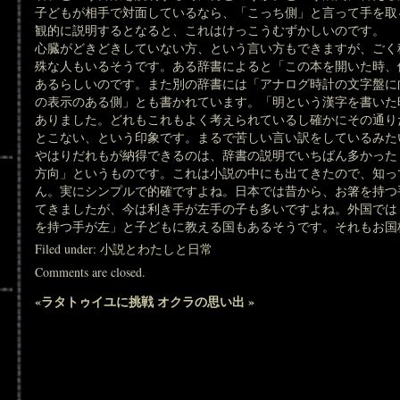
子どもが相手で対面しているなら、「こっち側」と言って手を取
観的に説明するとなると、これはけっこうむずかしいのです。
心臓がどきどきしていない方、という言い方もできますが、ごく
殊な人もいるそうです。ある辞書によると「この本を開いた時、
あるらしいのです。また別の辞書には「アナログ時計の文字盤に
の表示のある側」とも書かれています。「明という漢字を書いた
ありました。どれもこれもよく考えられているし確かにその通り
とこない、という印象です。まるで苦しい言い訳をしているみた
やはりだれもが納得できるのは、辞書の説明でいちばん多かった
方向」というものです。これは小説の中にも出てきたので、知っ
ん。実にシンプルで的確ですよね。日本では昔から、お箸を持つ
てきましたが、今は利き手が左手の子も多いですよね。外国では
を持つ手が左」と子どもに教える国もあるそうです。それもお国
Filed under:
小説とわたしと日常
Comments are closed.
«
ラタトゥイユに挑戦
オクラの思い出
»