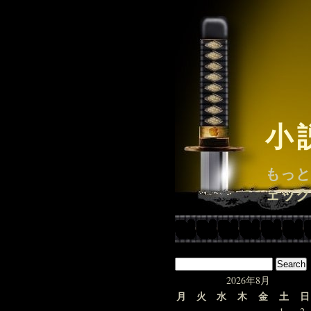
小
もっと
ェック
2026年8月
月
火
水
木
金
土
日