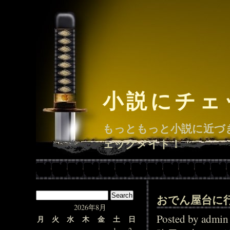
小説にチェ
もっともっと小説に近づ
ェックメイト！
おでん屋台に
2026年8月
Posted by adm
月
火
水
木
金
土
日