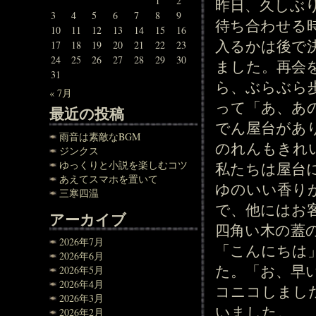
1
2
昨日、久しぶ
3
4
5
6
7
8
9
待ち合わせる
10
11
12
13
14
15
16
入るかは後で
17
18
19
20
21
22
23
24
25
26
27
28
29
30
ました。再会
31
ら、ぶらぶら
« 7月
って「あ、あ
最近の投稿
でん屋台があ
雨音は素敵なBGM
のれんもきれ
ジンクス
ゆっくりと小説を楽しむコツ
私たちは屋台
あえてスマホを置いて
ゆのいい香り
三寒四温
で、他にはお
アーカイブ
四角い木の蓋
2026年7月
「こんにちは
2026年6月
た。「お、早
2026年5月
2026年4月
コニコしまし
2026年3月
いました。
2026年2月