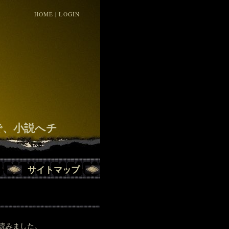
HOME
|
LOGIN
！
で、小説へチ
サイトマップ
読みました。