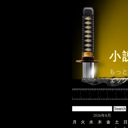
小
もっと
ェック
2026年8月
月
火
水
木
金
土
日