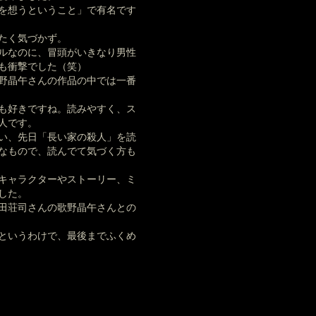
を想うということ」で有名です
たく気づかず。
ルなのに、冒頭がいきなり男性
も衝撃でした（笑）
野晶午さんの作品の中では一番
も好きですね。読みやすく、ス
人です。
い、先日「長い家の殺人」を読
なもので、読んでて気づく方も
キャラクターやストーリー、ミ
した。
田荘司さんの歌野晶午さんとの
というわけで、最後までふくめ