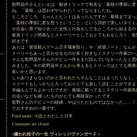
歌野晶午さんといえば、叙述トリックで有名な「葉桜の季節に君
ね。「葉桜」は思わずやられた！ってなりましたね。
ところどころ、ちゃんとヒントはあったんですが…最後までまっ
「葉桜の季節に君を想うということ」という詩的で美しいタイト
が出会い系で知り合った女性と行為をしてるところから始まるの
叙述トリック関係なくストーリーとしてもとてもおもしろく、歌
好きです。
あとは「密室殺人ゲーム王手飛車取り」や「絶望ノート」なんか
トーリーもあっと言わせるものが多く好きなミステリー作家の一
そんな歌野晶午さんのデビュー作をまだ読んでいなかったなと思
みました。今の歌野晶午さんから考えるとトリックはとても簡単
多いかと思います。
じゃあつまらないのかと言われたらそんなことはまったくなく、
スリードもしっかりと入っておりとても楽しく読むことができま
本編もとてもよかったですが、最後に載ってるミステリー作家島
出会いなどを綴ったものがとても興味深かったです。
歌野さんのデビューの経緯…やはりただものではなかった……！
ておすすめの一冊です。
Filed under:
小説とわたしと日常
Comments are closed.
«
嫌われ松子の一生
ヴィレッジヴァンガード
»