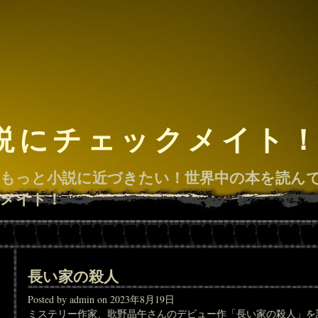
説にチェックメイト
もっと小説に近づきたい！世界中の本を読ん
メイト！
長い家の殺人
Posted by admin on 2023年8月19日
ミステリー作家、歌野晶午さんのデビュー作「長い家の殺人」を