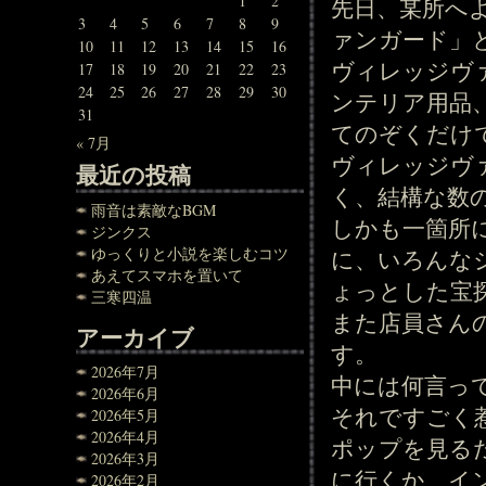
1
2
先日、某所へ
3
4
5
6
7
8
9
ァンガード」
10
11
12
13
14
15
16
ヴィレッジヴ
17
18
19
20
21
22
23
24
25
26
27
28
29
30
ンテリア用品
31
てのぞくだけ
« 7月
ヴィレッジヴ
最近の投稿
く、結構な数
雨音は素敵なBGM
しかも一箇所
ジンクス
ゆっくりと小説を楽しむコツ
に、いろんな
あえてスマホを置いて
ょっとした宝
三寒四温
また店員さん
アーカイブ
す。
2026年7月
中には何言っ
2026年6月
それですごく
2026年5月
2026年4月
ポップを見る
2026年3月
に行くか、イ
2026年2月