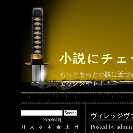
小説にチェ
もっともっと小説に近づ
ェックメイト！
ヴィレッジヴ
2026年8月
Posted by adm
月
火
水
木
金
土
日