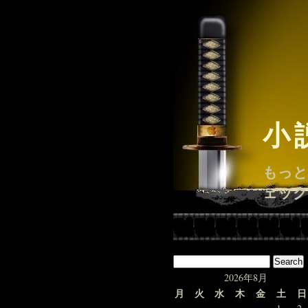
小
もっと
ェック
2026年8月
月
火
水
木
金
土
日