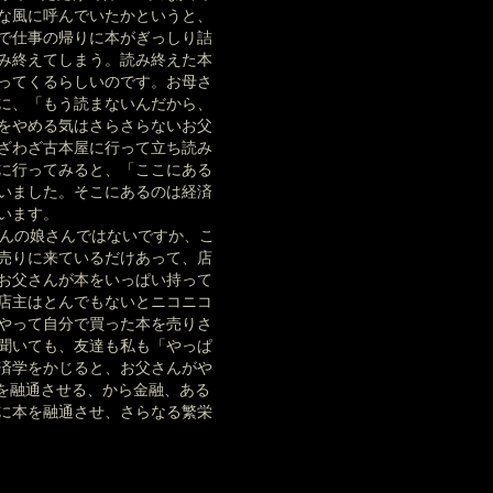
な風に呼んでいたかというと、
で仕事の帰りに本がぎっしり詰
み終えてしまう。読み終えた本
ってくるらしいのです。お母さ
に、「もう読まないんだから、
をやめる気はさらさらないお父
ざわざ古本屋に行って立ち読み
に行ってみると、「ここにある
いました。そこにあるのは経済
います。
さんの娘さんではないですか、こ
売りに来ているだけあって、店
お父さんが本をいっぱい持って
店主はとんでもないとニコニコ
やって自分で買った本を売りさ
聞いても、友達も私も「やっぱ
済学をかじると、お父さんがや
金を融通させる、から金融、ある
に本を融通させ、さらなる繁栄