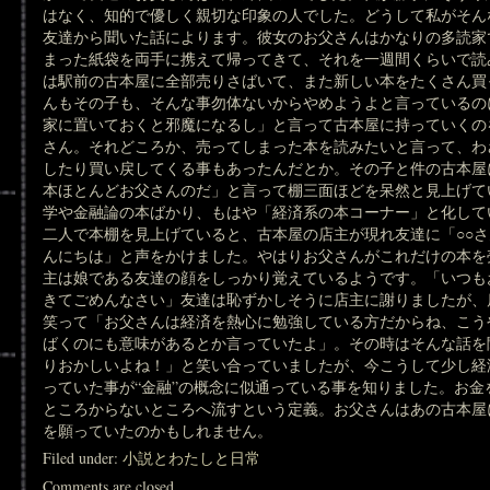
はなく、知的で優しく親切な印象の人でした。どうして私がそん
友達から聞いた話によります。彼女のお父さんはかなりの多読家
まった紙袋を両手に携えて帰ってきて、それを一週間くらいで読
は駅前の古本屋に全部売りさばいて、また新しい本をたくさん買
んもその子も、そんな事勿体ないからやめようよと言っているの
家に置いておくと邪魔になるし」と言って古本屋に持っていくの
さん。それどころか、売ってしまった本を読みたいと言って、わ
したり買い戻してくる事もあったんだとか。その子と件の古本屋
本ほとんどお父さんのだ」と言って棚三面ほどを呆然と見上げて
学や金融論の本ばかり、もはや「経済系の本コーナー」と化して
二人で本棚を見上げていると、古本屋の店主が現れ友達に「○○
んにちは」と声をかけました。やはりお父さんがこれだけの本を
主は娘である友達の顔をしっかり覚えているようです。「いつも
きてごめんなさい」友達は恥ずかしそうに店主に謝りましたが、
笑って「お父さんは経済を熱心に勉強している方だからね、こう
ばくのにも意味があるとか言っていたよ」。その時はそんな話を
りおかしいよね！」と笑い合っていましたが、今こうして少し経
っていた事が“金融”の概念に似通っている事を知りました。お
ところからないところへ流すという定義。お父さんはあの古本屋
を願っていたのかもしれません。
Filed under:
小説とわたしと日常
Comments are closed.