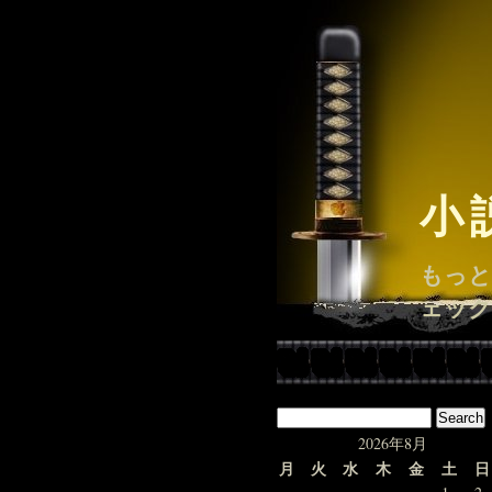
小
もっと
ェック
2026年8月
月
火
水
木
金
土
日