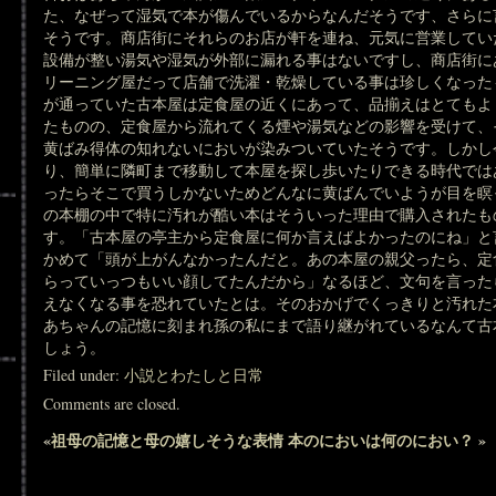
た、なぜって湿気で本が傷んでいるからなんだそうです、さらに
そうです。商店街にそれらのお店が軒を連ね、元気に営業してい
設備が整い湯気や湿気が外部に漏れる事はないですし、商店街に
リーニング屋だって店舗で洗濯・乾燥している事は珍しくなった
が通っていた古本屋は定食屋の近くにあって、品揃えはとてもよ
たものの、定食屋から流れてくる煙や湯気などの影響を受けて、
黄ばみ得体の知れないにおいが染みついていたそうです。しかし
り、簡単に隣町まで移動して本屋を探し歩いたりできる時代では
ったらそこで買うしかないためどんなに黄ばんでいようが目を瞑
の本棚の中で特に汚れが酷い本はそういった理由で購入されたも
す。「古本屋の亭主から定食屋に何か言えばよかったのにね」と
かめて「頭が上がんなかったんだと。あの本屋の親父ったら、定
らっていっつもいい顔してたんだから」なるほど、文句を言った
えなくなる事を恐れていたとは。そのおかげでくっきりと汚れた
あちゃんの記憶に刻まれ孫の私にまで語り継がれているなんて古
しょう。
Filed under:
小説とわたしと日常
Comments are closed.
«
祖母の記憶と母の嬉しそうな表情
本のにおいは何のにおい？
»