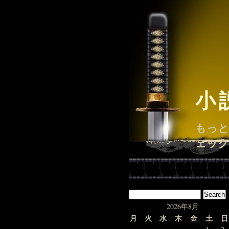
小
もっと
ェック
2026年8月
月
火
水
木
金
土
日