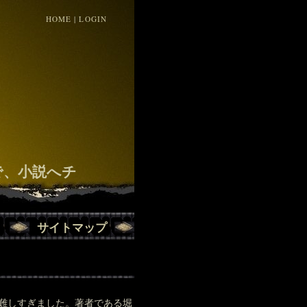
HOME
|
LOGIN
！
で、小説へチ
サイトマップ
難しすぎました。著者である堀