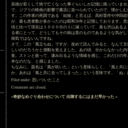
辰雄が若くして病で亡くなった事ぐらいしか記憶に残っていませ
で、ジブリの映画の影響で書店に並べられていたので、懐かしむ
す。この作者の死因である「結核」と言えば、高杉晋作や沖田総
が、最も患者数が多かったのは昭和26年と記憶しております。
頃と比べて現在は１０００分の１に減っていて、薬も沢山あるよ
る者にとって、どうしてもその病は昔のものであるような気がし
病気ではないんですね。
さて、この「風立ちぬ」ですが、改めて読んでみると、なんて文
しいのだろうかと感動を覚えました。あの頃、分からなかった内
覚。ストンと嵌って、滲み出るような情緒を感じ、これだけの年
本なのだな、と感じました。
ちなみに、題名は「風が吹いた」という意味らしく、「風と共に
か、あれは「風と共に去ってしまった」という意味です。「ぬ」
Filed under:
思いついたこと
Comments are closed.
«
奇妙なめぐり合わせについて
出陣するにはまだ早かった
»