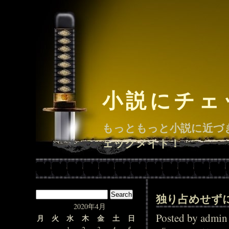
小説にチェ
もっともっと小説に近づ
ェックメイト！
独り占めせず
2020年4月
Posted by adm
月
火
水
木
金
土
日