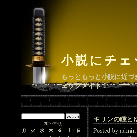
小説にチェ
もっともっと小説に近づ
ェックメイト！
キリンの瞳と
2020年4月
Posted by adm
月
火
水
木
金
土
日