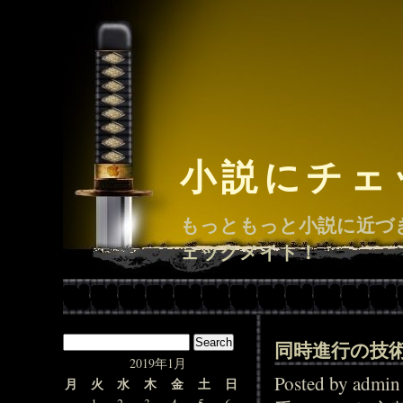
小説にチェ
もっともっと小説に近づ
ェックメイト！
同時進行の技
2019年1月
Posted by adm
月
火
水
木
金
土
日