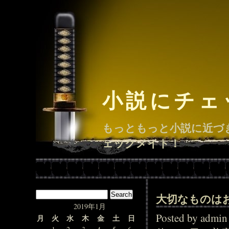
小説にチェ
もっともっと小説に近づ
ェックメイト！
大切なものは
2019年1月
Posted by adm
月
火
水
木
金
土
日