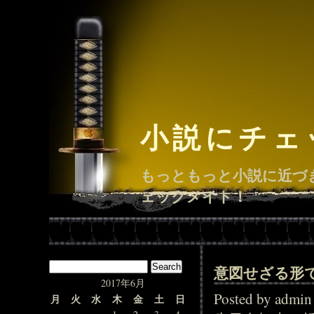
小説にチェ
もっともっと小説に近づ
ェックメイト！
意図せざる形
2017年6月
Posted by adm
月
火
水
木
金
土
日