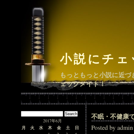
小説にチェ
もっともっと小説に近づ
ェックメイト！
不眠・不健康
2017年6月
Posted by adm
月
火
水
木
金
土
日