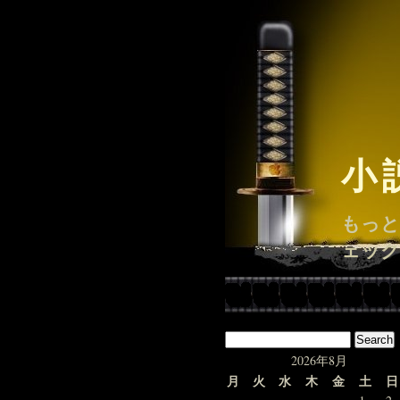
小
もっと
ェック
2026年8月
月
火
水
木
金
土
日