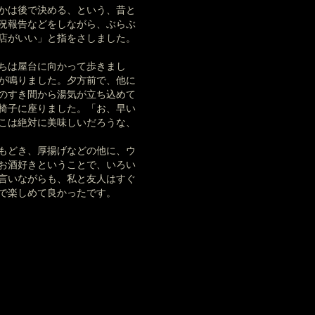
かは後で決める、という、昔と
況報告などをしながら、ぶらぶ
店がいい」と指をさしました。
ちは屋台に向かって歩きまし
が鳴りました。夕方前で、他に
のすき間から湯気が立ち込めて
椅子に座りました。「お、早い
こは絶対に美味しいだろうな、
もどき、厚揚げなどの他に、ウ
お酒好きということで、いろい
言いながらも、私と友人はすぐ
で楽しめて良かったです。