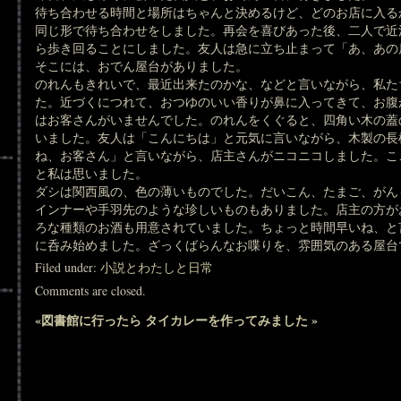
待ち合わせる時間と場所はちゃんと決めるけど、どのお店に入る
同じ形で待ち合わせをしました。再会を喜びあった後、二人で近
ら歩き回ることにしました。友人は急に立ち止まって「あ、あの
そこには、おでん屋台がありました。
のれんもきれいで、最近出来たのかな、などと言いながら、私た
た。近づくにつれて、おつゆのいい香りが鼻に入ってきて、お腹
はお客さんがいませんでした。のれんをくぐると、四角い木の蓋
いました。友人は「こんにちは」と元気に言いながら、木製の長
ね、お客さん」と言いながら、店主さんがニコニコしました。こ
と私は思いました。
ダシは関西風の、色の薄いものでした。だいこん、たまご、がん
インナーや手羽先のような珍しいものもありました。店主の方が
ろな種類のお酒も用意されていました。ちょっと時間早いね、と
に呑み始めました。ざっくばらんなお喋りを、雰囲気のある屋台
Filed under:
小説とわたしと日常
Comments are closed.
«
図書館に行ったら
タイカレーを作ってみました
»