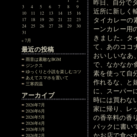
1
2
昨日、自分で
3
4
5
6
7
8
9
近所に新しく
10
11
12
13
14
15
16
タイカレーの
17
18
19
20
21
22
23
24
25
26
27
28
29
30
ーンカレー用
31
きました。タ
« 7月
て、あのココ
最近の投稿
おいしいなあ
雨音は素敵なBGM
で、なかなか
ジンクス
ゆっくりと小説を楽しむコツ
素を使って自
あえてスマホを置いて
作れるな、と
三寒四温
に、スーパー
アーカイブ
時には買わな
2026年7月
家に帰り、レ
2026年6月
の香辛料の香
2026年5月
2026年4月
パックに書い
2026年3月
かお店で食べ
2026年2月