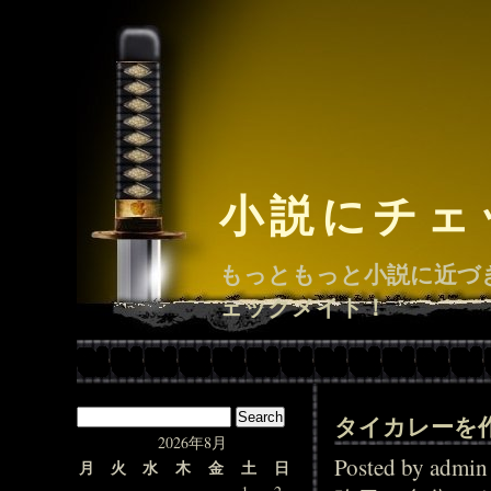
小説にチェ
もっともっと小説に近づ
ェックメイト！
タイカレーを
2026年8月
Posted by adm
月
火
水
木
金
土
日