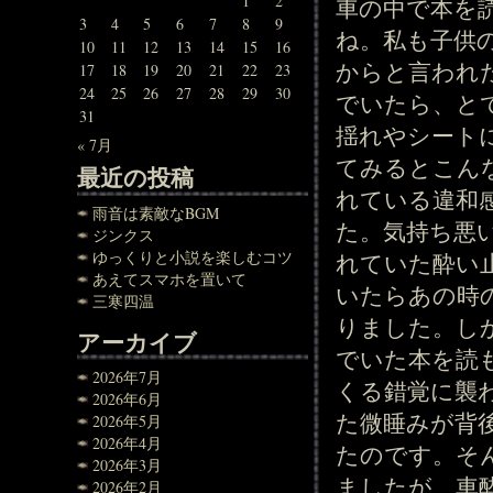
1
2
車の中で本を
3
4
5
6
7
8
9
ね。私も子供
10
11
12
13
14
15
16
からと言われ
17
18
19
20
21
22
23
24
25
26
27
28
29
30
でいたら、と
31
揺れやシート
« 7月
てみるとこん
最近の投稿
れている違和
雨音は素敵なBGM
た。気持ち悪
ジンクス
ゆっくりと小説を楽しむコツ
れていた酔い
あえてスマホを置いて
いたらあの時
三寒四温
りました。し
アーカイブ
でいた本を読
2026年7月
くる錯覚に襲
2026年6月
た微睡みが背
2026年5月
2026年4月
たのです。そ
2026年3月
ましたが、車
2026年2月