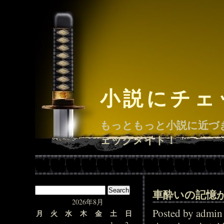
小説にチェ
もっともっと小説に近づ
ェックメイト！
車酔いの記憶
2026年8月
Posted by adm
月
火
水
木
金
土
日