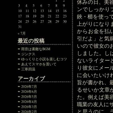
1
2
休みの日、美
3
4
5
6
7
8
9
ンでしっかり
10
11
12
13
14
15
16
鋏・櫛を使っ
17
18
19
20
21
22
23
24
25
26
27
28
29
30
上がりになり
31
からお金を払
« 7月
引だよ」と気
最近の投稿
いので彼女の
雨音は素敵なBGM
しました。し
ジンクス
ゆっくりと小説を楽しむコツ
ないライター
あえてスマホを置いて
り彼女にメー
三寒四温
に会いたいけ
アーカイブ
旨が書かれ、
2026年7月
るせいか文章
2026年6月
た。例えば美
2026年5月
2026年4月
職業の友人に
2026年3月
と思うのに、
2026年2月