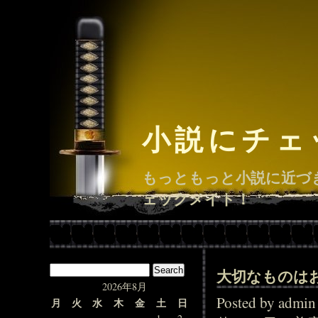
小説にチェ
もっともっと小説に近づ
ェックメイト！
大切なものは
2026年8月
Posted by adm
月
火
水
木
金
土
日