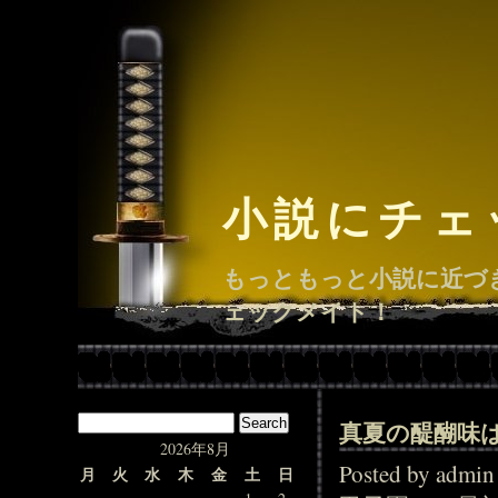
小説にチェ
もっともっと小説に近づ
ェックメイト！
真夏の醍醐味
2026年8月
Posted by adm
月
火
水
木
金
土
日