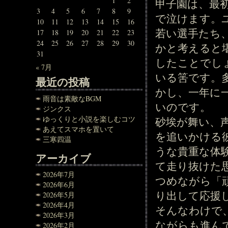
1
2
甲子園は、最
3
4
5
6
7
8
9
で泣けます。
10
11
12
13
14
15
16
若い選手たち
17
18
19
20
21
22
23
24
25
26
27
28
29
30
かと考えると
31
したことでし
« 7月
いる筈です。
最近の投稿
かし、一年に
雨音は素敵なBGM
いのです。
ジンクス
ゆっくりと小説を楽しむコツ
砂埃が舞い、
あえてスマホを置いて
を追いかける
三寒四温
うな貴重な体
アーカイブ
て走り抜けた
2026年7月
つめながら「
2026年6月
り出して応援
2026年5月
2026年4月
そんなわけで
2026年3月
ながらも進ん
2026年2月