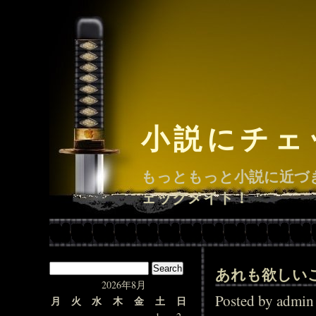
小説にチェ
もっともっと小説に近づ
ェックメイト！
あれも欲しい
2026年8月
Posted by adm
月
火
水
木
金
土
日