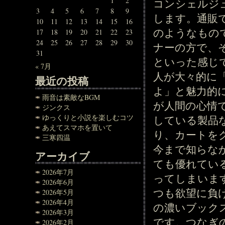
1
2
コンシェルジ
3
4
5
6
7
8
9
します。通販
10
11
12
13
14
15
16
のようなもの
17
18
19
20
21
22
23
24
25
26
27
28
29
30
ナーの方で、
31
といった感じ
« 7月
人が大々的に
最近の投稿
よ」と魅力的
雨音は素敵なBGM
が人間の心情
ジンクス
ゆっくりと小説を楽しむコツ
している製品
あえてスマホを置いて
り、カートを
三寒四温
今まで知らな
アーカイブ
ても優れてい
2026年7月
ってしまいま
2026年6月
つも欲望に負
2026年5月
2026年4月
の濃いブック
2026年3月
です。つなぎ
2026年2月