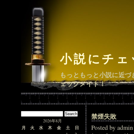
小説にチェ
もっともっと小説に近づ
ェックメイト！
禁煙失敗
2026年8月
Posted by adm
月
火
水
木
金
土
日