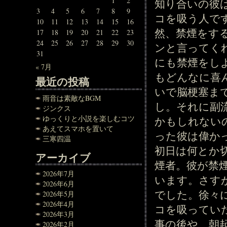
1
2
知り合いの彼
3
4
5
6
7
8
9
コを吸う人で
10
11
12
13
14
15
16
然、禁煙をす
17
18
19
20
21
22
23
24
25
26
27
28
29
30
ンと言ってく
31
にも禁煙をし
« 7月
もどんなに喜
最近の投稿
いで脳梗塞ま
雨音は素敵なBGM
し。それに副
ジンクス
ゆっくりと小説を楽しむコツ
かもしれない
あえてスマホを置いて
った彼は偉か
三寒四温
初日は何とか
アーカイブ
煙者。彼が禁
2026年7月
います。さす
2026年6月
でした。徐々
2026年5月
2026年4月
コを吸ってい
2026年3月
事の後や、朝
2026年2月