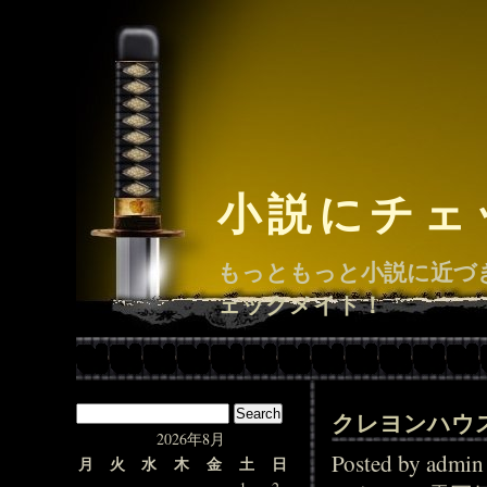
小説にチェ
もっともっと小説に近づ
ェックメイト！
クレヨンハウ
2026年8月
Posted by adm
月
火
水
木
金
土
日