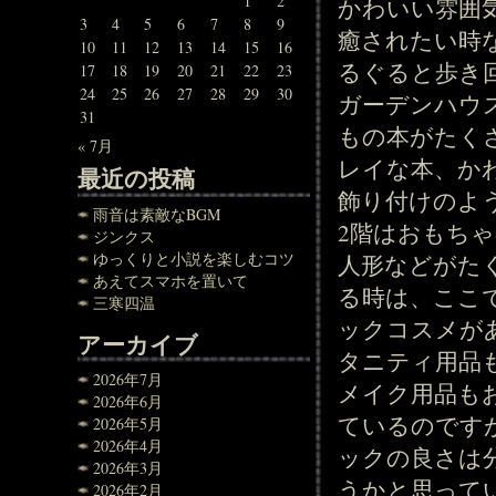
1
2
かわいい雰囲
3
4
5
6
7
8
9
癒されたい時
10
11
12
13
14
15
16
るぐると歩き
17
18
19
20
21
22
23
24
25
26
27
28
29
30
ガーデンハウ
31
もの本がたく
« 7月
レイな本、か
最近の投稿
飾り付けのよ
雨音は素敵なBGM
2階はおもち
ジンクス
ゆっくりと小説を楽しむコツ
人形などがた
あえてスマホを置いて
る時は、ここ
三寒四温
ックコスメが
アーカイブ
タニティ用品
2026年7月
メイク用品も
2026年6月
ているのです
2026年5月
2026年4月
ックの良さは
2026年3月
うかと思って
2026年2月