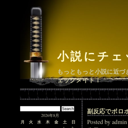
小説にチェ
もっともっと小説に近づ
ェックメイト！
副反応でボロ
2026年8月
Posted by adm
月
火
水
木
金
土
日