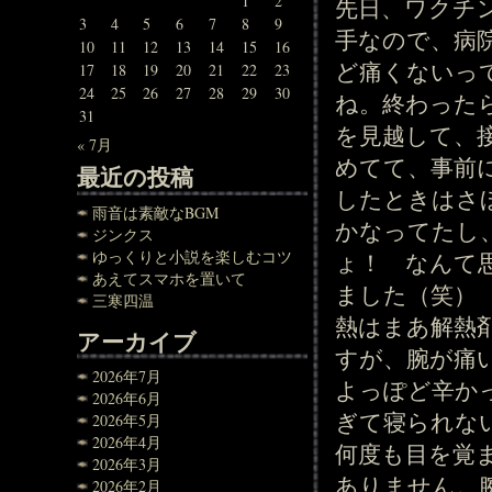
1
2
先日、ワクチ
3
4
5
6
7
8
9
手なので、病
10
11
12
13
14
15
16
ど痛くないっ
17
18
19
20
21
22
23
24
25
26
27
28
29
30
ね。終わった
31
を見越して、
« 7月
めてて、事前
最近の投稿
したときはさ
雨音は素敵なBGM
かなってたし
ジンクス
ゆっくりと小説を楽しむコツ
ょ！ なんて
あえてスマホを置いて
ました（笑）
三寒四温
熱はまあ解熱
アーカイブ
すが、腕が痛
2026年7月
よっぽど辛か
2026年6月
ぎて寝られな
2026年5月
2026年4月
何度も目を覚
2026年3月
ありません。
2026年2月