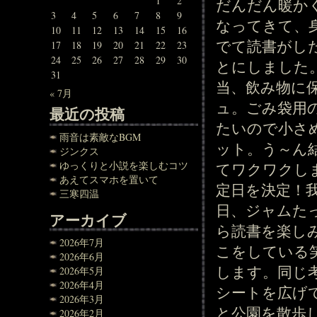
1
2
だんだん暖か
3
4
5
6
7
8
9
なってきて、
10
11
12
13
14
15
16
でて読書がし
17
18
19
20
21
22
23
24
25
26
27
28
29
30
とにしました
31
当、飲み物に
« 7月
ュ。ごみ袋用
最近の投稿
たいので小さ
雨音は素敵なBGM
ット。う～ん
ジンクス
ゆっくりと小説を楽しむコツ
てワクワクし
あえてスマホを置いて
定日を決定！
三寒四温
日、ジャムた
アーカイブ
ら読書を楽し
2026年7月
こをしている
2026年6月
します。同じ
2026年5月
2026年4月
シートを広げ
2026年3月
と公園を散歩
2026年2月