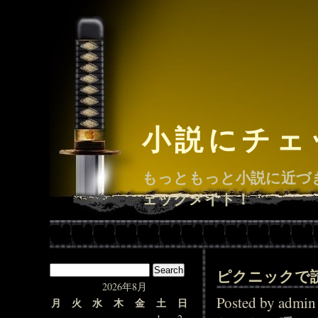
小説にチェ
もっともっと小説に近づ
ェックメイト！
ピクニックで
2026年8月
Posted by adm
月
火
水
木
金
土
日