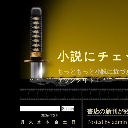
小説にチェ
もっともっと小説に近づ
ェックメイト！
書店の新刊が
2026年8月
Posted by adm
月
火
水
木
金
土
日