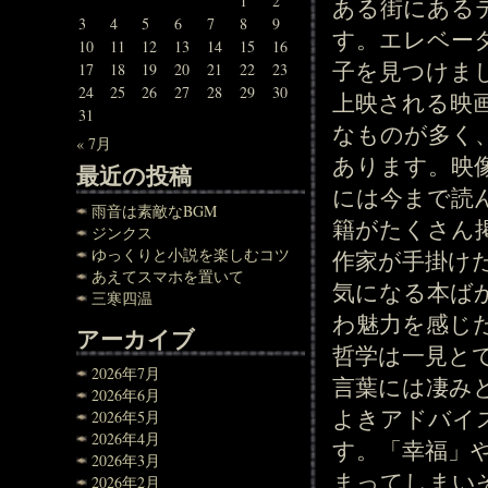
1
2
ある街にある
3
4
5
6
7
8
9
す。エレベー
10
11
12
13
14
15
16
子を見つけま
17
18
19
20
21
22
23
24
25
26
27
28
29
30
上映される映
31
なものが多く
« 7月
あります。映
最近の投稿
には今まで読
雨音は素敵なBGM
籍がたくさん
ジンクス
ゆっくりと小説を楽しむコツ
作家が手掛け
あえてスマホを置いて
気になる本ば
三寒四温
わ魅力を感じ
アーカイブ
哲学は一見と
2026年7月
言葉には凄み
2026年6月
よきアドバイ
2026年5月
2026年4月
す。「幸福」
2026年3月
まってしまい
2026年2月