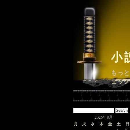
小
もっと
ェック
2026年8月
月
火
水
木
金
土
日