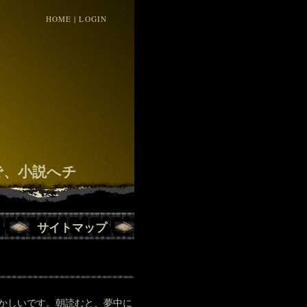
HOME
|
LOGIN
！
で、小説へチ
サイトマップ
かしいです。朝読むと、夢中に