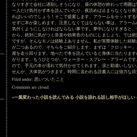
なりすぎて会社に遅刻しそうになり、昼の休憩が終わって周囲は
一人だけ気付かず本を読んでいたり、夜読めば止まらなくなり夜
ればいいのでしょう！そこで提案します。アラームをセットする
せずに本が楽しめます。注意しなくてはならない事は、アラーム
気付くようにしなければならない事です。夢中になりすぎると、
から、絶対に気がつく音楽や効果音のものにしましょう。では絶
ですが、そんなモノは経験上ありません。私が実際体験した経験
が二つあるので、そちらをご紹介します。まずは「クロッキー」
屋を走り回ります。地べたで本を読んでいると身体に当たります
がります。もうひとつが、ウォーター・スプレー・アラームです
ので、手元の本が濡れて気付かせてくれます。涙と勘違いしない
せんが、大体気がつきます。時間に追われる読書人には強力な目
Filed under:
思いついたこと
Comments are closed.
«
一風変わった小説を読んでみる
小説を語れる話し相手がほしい