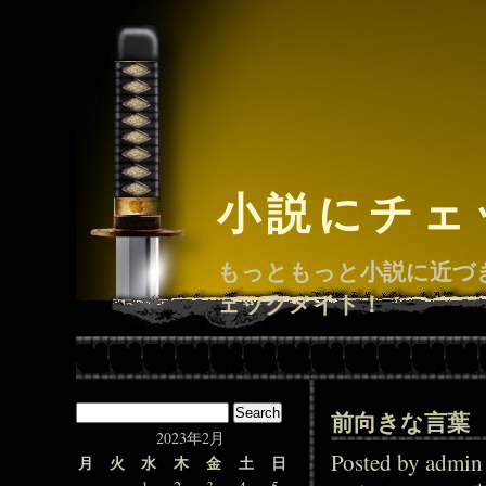
小説にチェ
もっともっと小説に近づ
ェックメイト！
前向きな言葉
2023年2月
Posted by adm
月
火
水
木
金
土
日